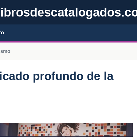
librosdescatalogados.c
to
ismo
ficado profundo de la