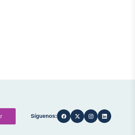
Síguenos:
r